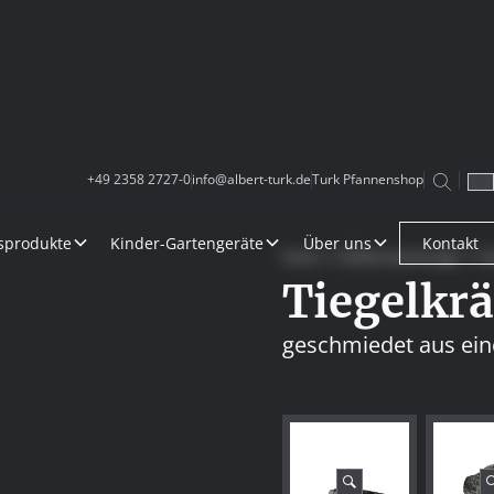
+49 2358 2727-0
info@albert-turk.de
Turk Pfannenshop
sprodukte
Kinder-Gartengeräte
Über uns
Kontakt
Home
Gießereiwerkzeuge
Z
Tiegelkrä
geschmiedet aus ei