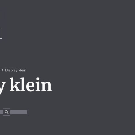
Display klein
y klein