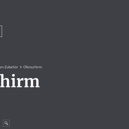
en-Zubehör
Ofenschirm
chirm