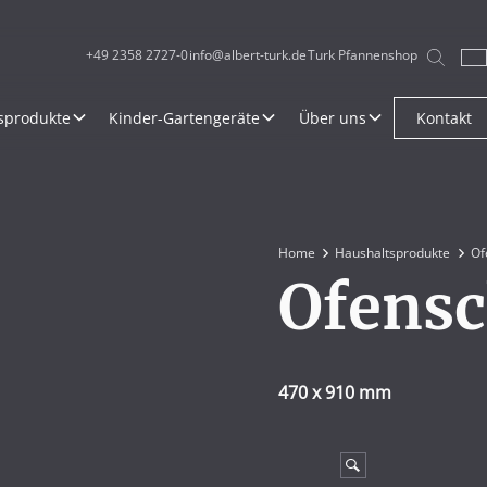
+49 2358 2727-0
info@albert-turk.de
Turk Pfannenshop
sprodukte
Kinder-Gartengeräte
Über uns
Kontakt
Home
Haushaltsprodukte
Of
Ofens
470 x 910 mm