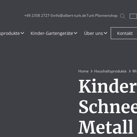
+49 2358 2727-0
info@albert-turk.de
Turk Pfannenshop
sprodukte
Kinder-Gartengeräte
Über uns
Kontakt
Home
Haushaltsprodukte
Wi
Kinde
Schne
Metall